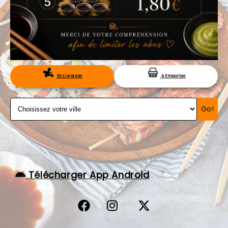
VOS AVIS
MENTIONS LÉGALES
C.G.V
RÉSERVATION
En Livraison
A Emporter
Go!
Télécharger App Android