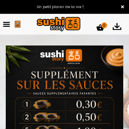
×
Un petit plaisir de la vie !
0
ACCUEIL
LA CARTE
VOTRE COMPTE
NOTRE RESTAURANT