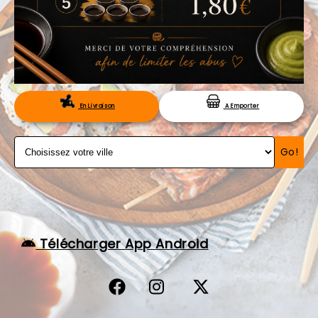
VOS AVIS
MENTIONS LÉGALES
C.G.V
RÉSERVATION
En Livraison
A Emporter
Go!
Télécharger App Android