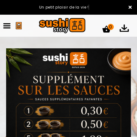
×
Un petit plaisir de la vie !
0
ACCUEIL
LA CARTE
VOTRE COMPTE
NOTRE RESTAURANT