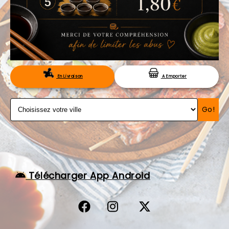
VOS AVIS
MENTIONS LÉGALES
C.G.V
RÉSERVATION
En Livraison
A Emporter
Go!
Télécharger App Android