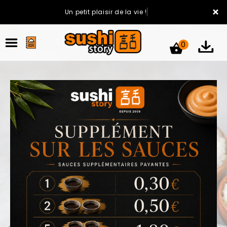
×
Un petit plaisir de la vie !
0
ACCUEIL
LA CARTE
VOTRE COMPTE
NOTRE RESTAURANT