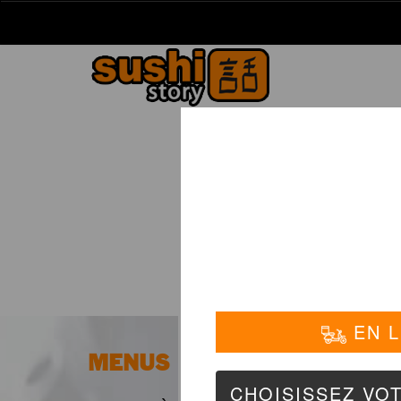
La Carte
01 6
MENUS