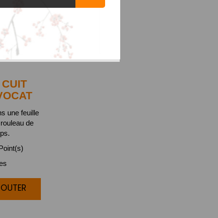
CUIT
VOCAT
s une feuille
 rouleau de
ps.
oint(s)
ces
JOUTER