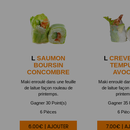
L
SAUMON
L
CREV
BOURSIN
TEMP
CONCOMBRE
AVO
Maki enroulé dans une feuille
Maki enroulé dan
de laitue façon rouleau de
de laitue façon
printemps.
printem
Gagner 30 Point(s)
Gagner 35 P
6 Pièces
6 Piè
6.00€ | AJOUTER
7.00€ | A