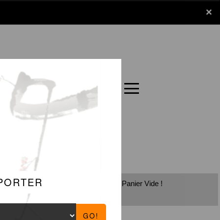
x
×
Panier
Carte
Panier Vide !