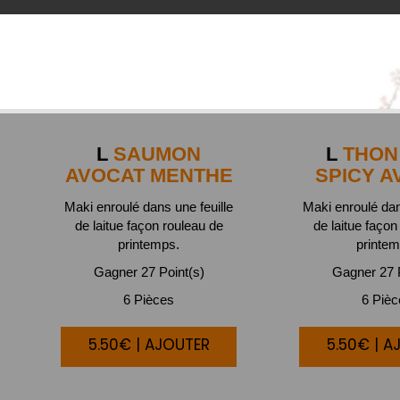
L
SAUMON
L
THON 
AVOCAT MENTHE
SPICY A
Maki enroulé dans une feuille
Maki enroulé dan
de laitue façon rouleau de
de laitue façon
printemps.
printem
Gagner 27 Point(s)
Gagner 27 P
6 Pièces
6 Piè
5.50€ | AJOUTER
5.50€ | A