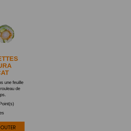
ETTES
URA
CAT
s une feuille
 rouleau de
ps.
oint(s)
ces
JOUTER