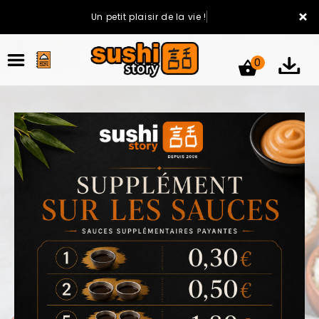
×
Un petit plaisir de la vie !
0
ACCUEIL
LA CARTE
VOTRE COMPTE
NOTRE RESTAURANT