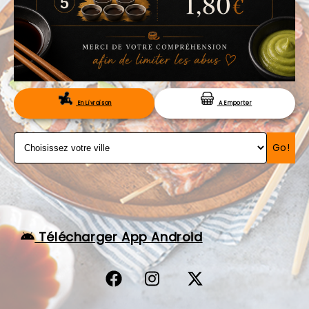
VOS AVIS
MENTIONS LÉGALES
C.G.V
RÉSERVATION
En Livraison
A Emporter
Go!
Télécharger App Android