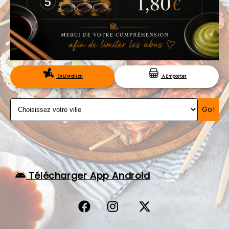
VOS AVIS
MENTIONS LÉGALES
C.G.V
RÉSERVATION
En Livraison
A Emporter
Go!
Télécharger App Android