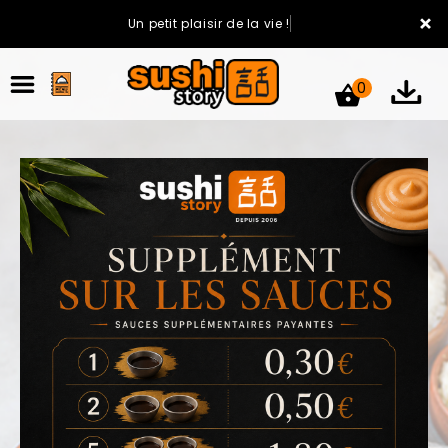
×
Un petit plaisir de la vie !
0
ACCUEIL
LA CARTE
VOTRE COMPTE
NOTRE RESTAURANT