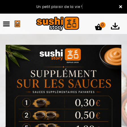
×
Un petit plaisir de la vie !
0
ACCUEIL
LA CARTE
VOTRE COMPTE
NOTRE RESTAURANT