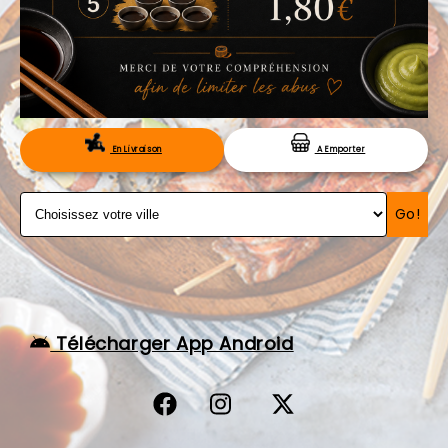
VOS AVIS
MENTIONS LÉGALES
C.G.V
RÉSERVATION
En Livraison
A Emporter
Go!
Télécharger App Android