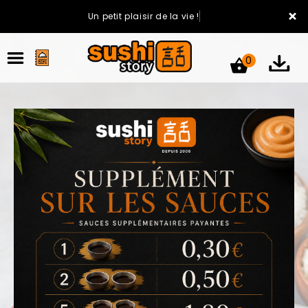
×
Un petit plaisir de la vie !
0
ACCUEIL
LA CARTE
VOTRE COMPTE
NOTRE RESTAURANT