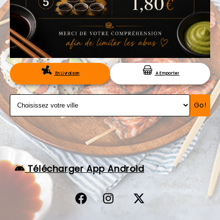
VOS AVIS
MENTIONS LÉGALES
C.G.V
RÉSERVATION
En Livraison
A Emporter
Go!
Télécharger App Android