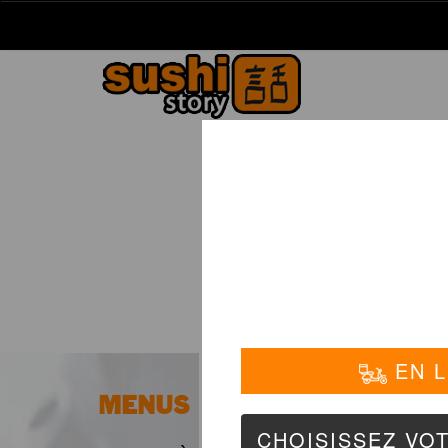
La Carte
01 6
MENUS