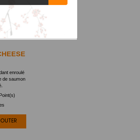
HEESE
ndant enroulé
he de saumon
é.
oint(s)
ces
JOUTER