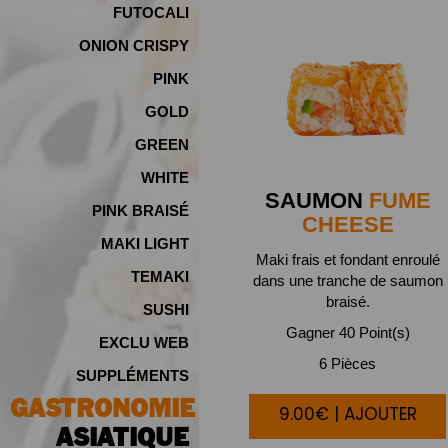
FUTOCALI
ONION CRISPY
PINK
GOLD
GREEN
WHITE
SAUMON
FUME
PINK BRAISÉ
CHEESE
MAKI LIGHT
Maki frais et fondant enroulé
TEMAKI
dans une tranche de saumon
braisé.
SUSHI
Gagner 40 Point(s)
EXCLU WEB
6 Pièces
SUPPLÉMENTS
GASTRONOMIE
9.00€ | AJOUTER
ASIATIQUE