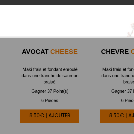
AVOCAT
CHEESE
CHEVRE
C
Maki frais et fondant enroulé
Maki frais et fo
dans une tranche de saumon
dans une tranc
braisé.
brais
Gagner 37 Point(s)
Gagner 37 P
6 Pièces
6 Piè
8.50€ | AJOUTER
8.50€ | A