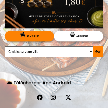
VOS AVIS
MENTIONS LÉGALES
C.G.V
RÉSERVATION
En Livraison
A Emporter
Go!
Télécharger App Android