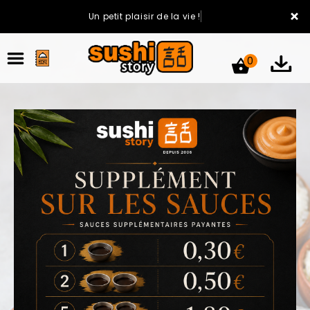
×
Un petit plaisir de la vie !
0
ACCUEIL
LA CARTE
VOTRE COMPTE
NOTRE RESTAURANT