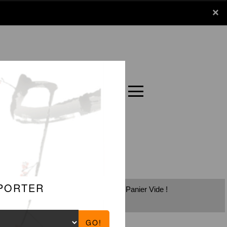
x
×
Panier
Carte
E
Panier Vide !