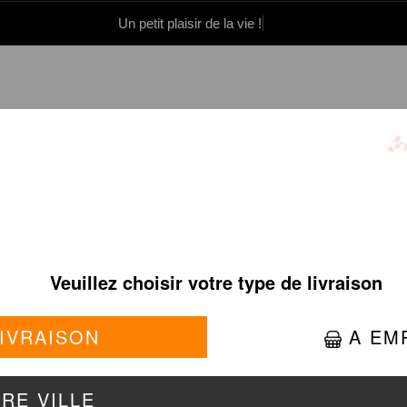
Un petit plaisir de la vie !
0 86 05 06
Se connecter / S'inscrire
 CREVETTES EN SAUC