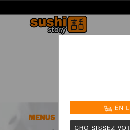
La Carte
01 6
PLATS
MENUS