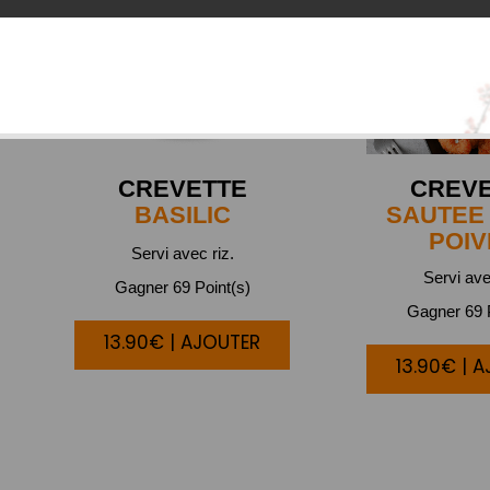
CREVETTE
CREV
BASILIC
SAUTEE 
POIV
Servi avec riz.
Servi ave
Gagner 69 Point(s)
Gagner 69 P
13.90€ | AJOUTER
13.90€ | 