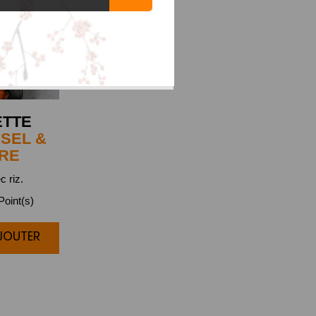
ETTE
SEL &
RE
c riz.
oint(s)
AJOUTER