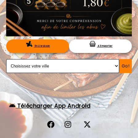
VOS AVIS
MENTIONS LÉGALES
C.G.V
RÉSERVATION
En Livraison
A Emporter
Go!
Télécharger App Android