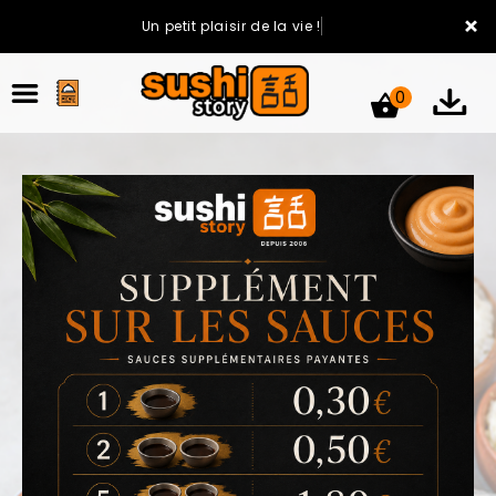
×
Un petit plaisir de la vie !
0
ACCUEIL
LA CARTE
VOTRE COMPTE
NOTRE RESTAURANT