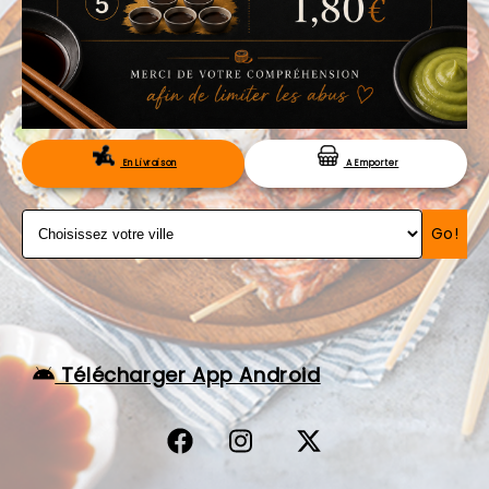
VOS AVIS
MENTIONS LÉGALES
C.G.V
RÉSERVATION
En Livraison
A Emporter
Go!
Télécharger App Android