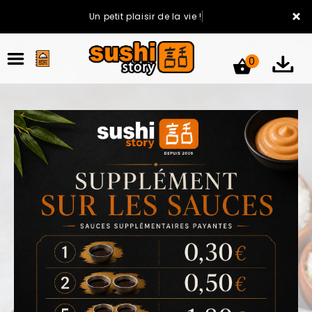
×
Un petit plaisir de la vie !
0
ACCUEIL
LA CARTE
VOTRE COMPTE
NOTRE RESTAURANT