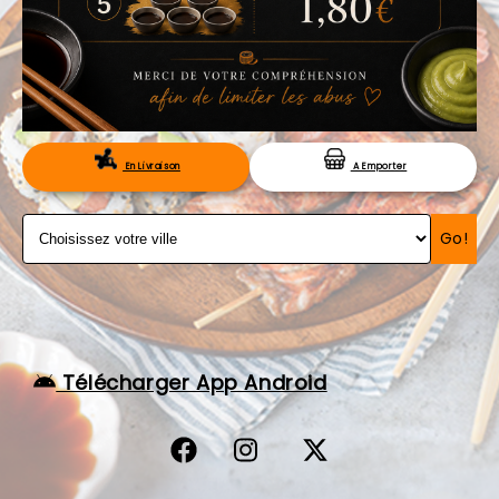
VOS AVIS
MENTIONS LÉGALES
C.G.V
RÉSERVATION
En Livraison
A Emporter
Go!
Télécharger App Android