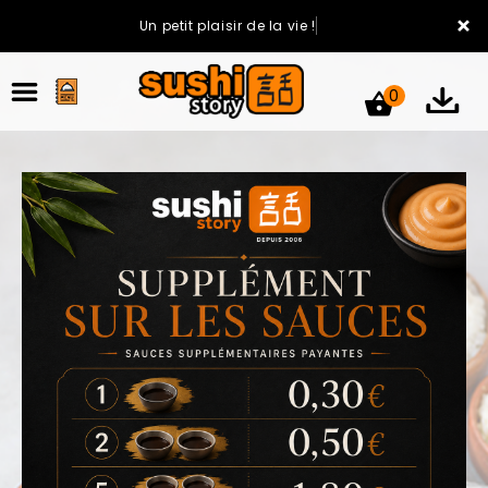
×
Un petit plaisir de la vie !
0
ACCUEIL
LA CARTE
VOTRE COMPTE
NOTRE RESTAURANT