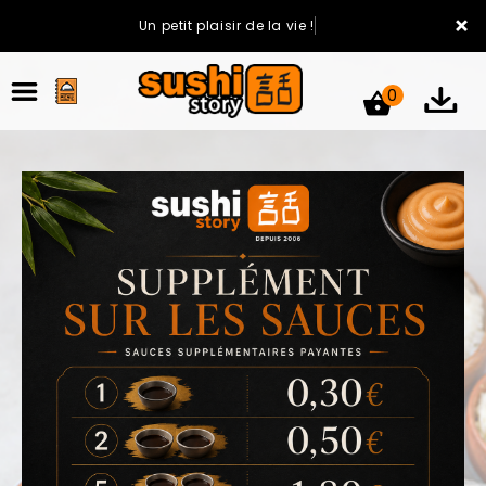
×
Un petit plaisir de la vie !
0
ACCUEIL
LA CARTE
VOTRE COMPTE
NOTRE RESTAURANT