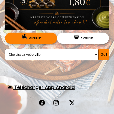
VOS AVIS
MENTIONS LÉGALES
C.G.V
RÉSERVATION
En Livraison
A Emporter
Go!
Télécharger App Android