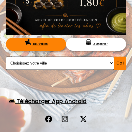
VOS AVIS
MENTIONS LÉGALES
C.G.V
RÉSERVATION
En Livraison
A Emporter
Go!
Télécharger App Android