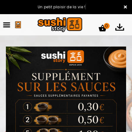
×
Un petit plaisir de la vie !
0
ACCUEIL
LA CARTE
VOTRE COMPTE
NOTRE RESTAURANT