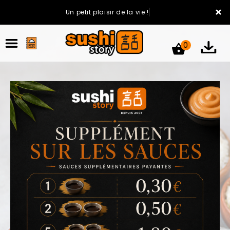
×
Un petit plaisir de la vie !
0
ACCUEIL
LA CARTE
VOTRE COMPTE
NOTRE RESTAURANT