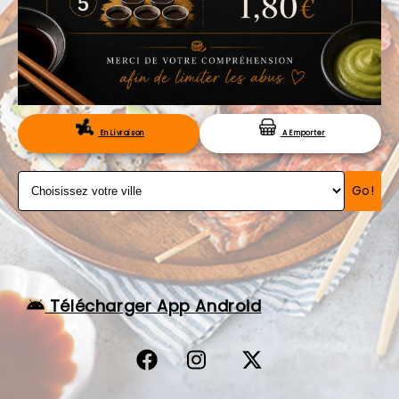
VOS AVIS
MENTIONS LÉGALES
C.G.V
RÉSERVATION
En Livraison
A Emporter
Go!
Télécharger App Android