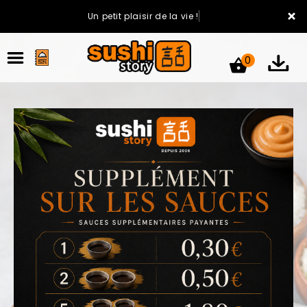
×
Un petit plaisir de la vie !
0
ACCUEIL
LA CARTE
VOTRE COMPTE
NOTRE RESTAURANT