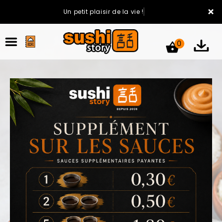
×
Un petit plaisir de la vie !
0
ACCUEIL
LA CARTE
VOTRE COMPTE
NOTRE RESTAURANT