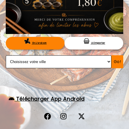
VOS AVIS
MENTIONS LÉGALES
C.G.V
RÉSERVATION
En Livraison
A Emporter
Go!
Télécharger App Android