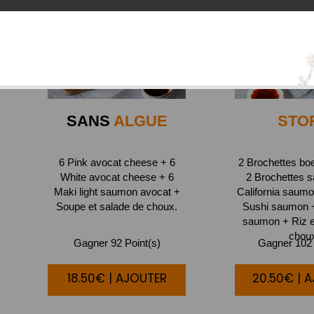
SANS
ALGUE
STO
6 Pink avocat cheese + 6
2 Brochettes bo
White avocat cheese + 6
2 Brochettes 
Maki light saumon avocat +
California saumo
Soupe et salade de choux.
Sushi saumon 
saumon + Riz e
chou
Gagner 92 Point(s)
Gagner 102 
18.50€ | AJOUTER
20.50€ | 