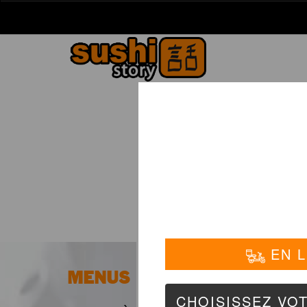
La Carte
01 6
MENUS