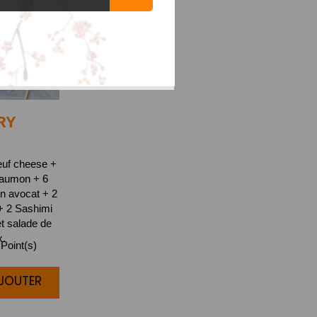
RY
euf cheese +
saumon + 6
n avocat + 2
+ 2 Sashimi
t salade de
x.
Point(s)
AJOUTER