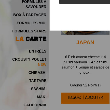
FORMULES À
SAVOURER
BOX À PARTAGER
FORMULES MIDI
FORMULES STARS
LA
CARTE
JAPAN
ENTRÉES
6 Pink avocat cheese + 4
CROUSTY POULET
Sushi saumon + 4 Sashimi
NEW
saumon + Soupe et salade de
choux..
CHIRASHI
TARTARE
Gagner 92 Point(s)
SASHIMI
18.50€ | AJOUTER
MAKI
CALIFORNIA