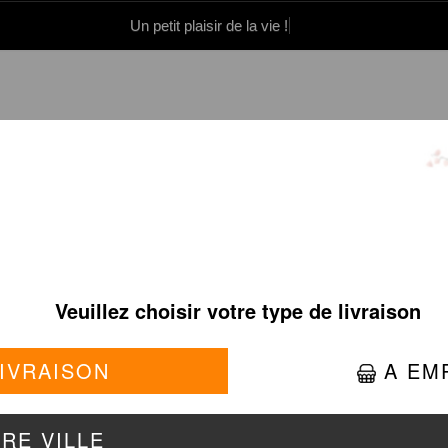
Un petit plaisir de la vie !
0 86 05 06
Se connecter / S'inscrire
FORMULES STARS