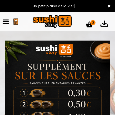
×
Un petit plaisir de la vie !
0
ACCUEIL
LA CARTE
VOTRE COMPTE
NOTRE RESTAURANT