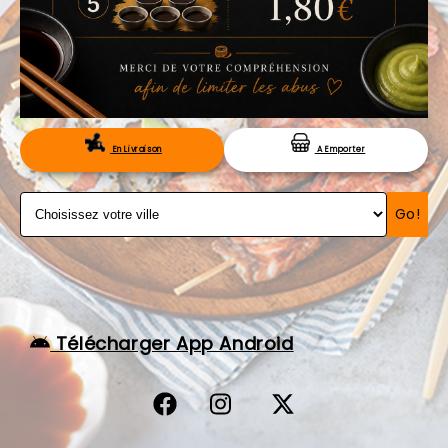
VOS AVIS
MENTIONS LÉGALES
C.G.V
RÉSERVATION
En Livraison
A Emporter
Go!
Télécharger App Android