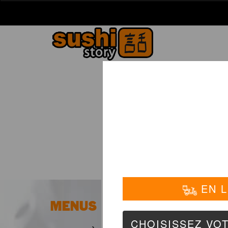
La Carte
01 6
MENUS