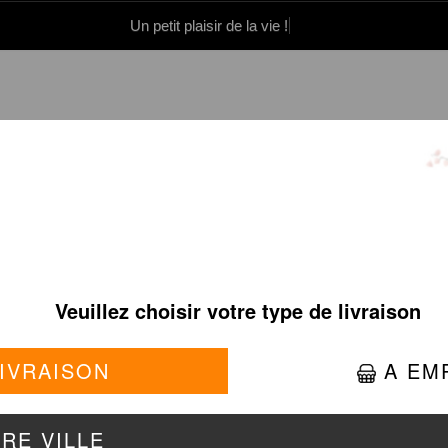
Un petit plaisir de la vie !
0 86 05 06
Se connecter / S'inscrire
ONION CRISPY