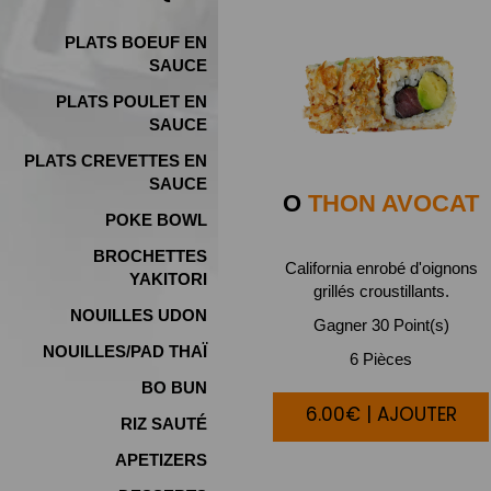
PLATS BOEUF EN
SAUCE
PLATS POULET EN
SAUCE
PLATS CREVETTES EN
SAUCE
O
THON AVOCAT
POKE BOWL
BROCHETTES
California enrobé d'oignons
YAKITORI
grillés croustillants.
NOUILLES UDON
Gagner 30 Point(s)
NOUILLES/PAD THAÏ
6 Pièces
BO BUN
6.00€ | AJOUTER
RIZ SAUTÉ
APETIZERS