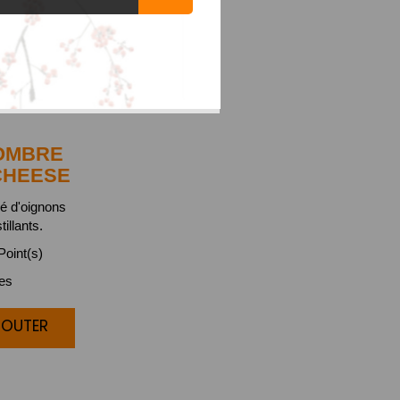
OMBRE
CHEESE
bé d'oignons
tillants.
oint(s)
ces
JOUTER