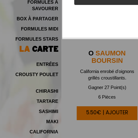
FORMULES À
SAVOURER
BOX À PARTAGER
FORMULES MIDI
FORMULES STARS
LA
CARTE
O
SAUMON
BOURSIN
ENTRÉES
California enrobé d'oignons
CROUSTY POULET
grillés croustillants.
Gagner 27 Point(s)
CHIRASHI
6 Pièces
TARTARE
5.50€ | AJOUTER
SASHIMI
MAKI
CALIFORNIA