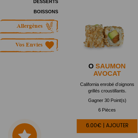
DESSERTS
BOISSONS
Allergènes
Vos Envies
O
SAUMON
AVOCAT
California enrobé d'oignons
grillés croustillants.
Gagner 30 Point(s)
6 Pièces
6.00€ | AJOUTER