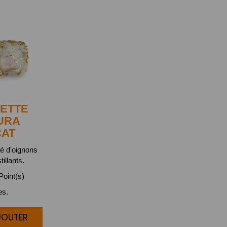
ETTE
URA
CAT
bé d'oignons
tillants.
oint(s)
es.
JOUTER