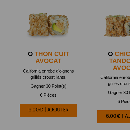
O
THON CUIT
O
CHI
AVOCAT
TAND
AVO
California enrobé d'oignons
grillés croustillants.
California enro
grillés crous
Gagner 30 Point(s)
Gagner 30 P
6 Pièces
6 Piè
6.00€ | AJOUTER
6.00€ | A