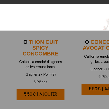
O
THON CUIT
O
CONC
SPICY
AVOCAT 
CONCOMBRE
California enro
grillés crous
California enrobé d'oignons
grillés croustillants.
Gagner 27 P
Gagner 27 Point(s)
6 Piè
6 Pièces
5.50€ | A
5.50€ | AJOUTER