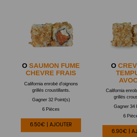
O
SAUMON FUME
O
CREV
CHEVRE FRAIS
TEMP
AVO
California enrobé d'oignons
grillés croustillants.
California enro
grillés crous
Gagner 32 Point(s)
Gagner 34 P
6 Pièces
6 Pièc
6.50€ | AJOUTER
6.90€ | A