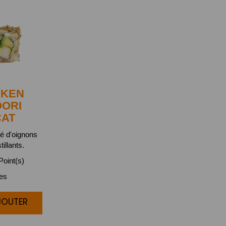
CKEN
OORI
CAT
bé d'oignons
tillants.
oint(s)
ces
JOUTER