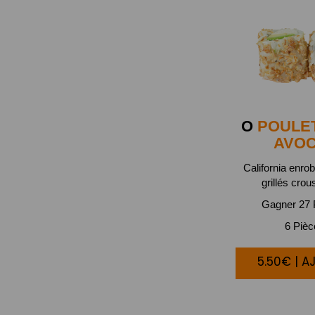
O
POULE
AVO
California enro
grillés crous
Gagner 27 P
6 Piè
5.50€ | A