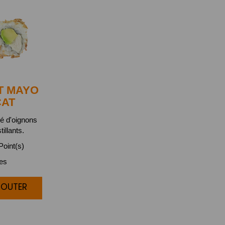
T MAYO
CAT
bé d'oignons
tillants.
oint(s)
ces
JOUTER