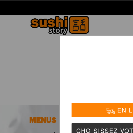
La Carte
01 6
MENUS