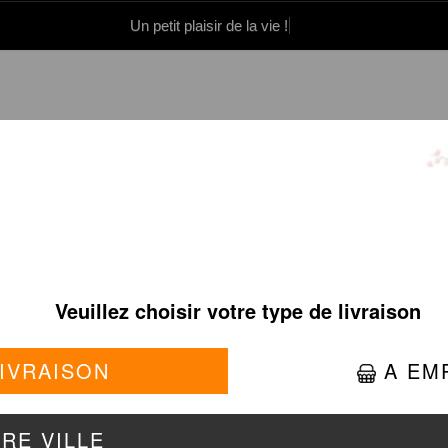
Un petit plaisir de la vie !
0 86 05 06
Se connecter / S'inscrire
TARTARE