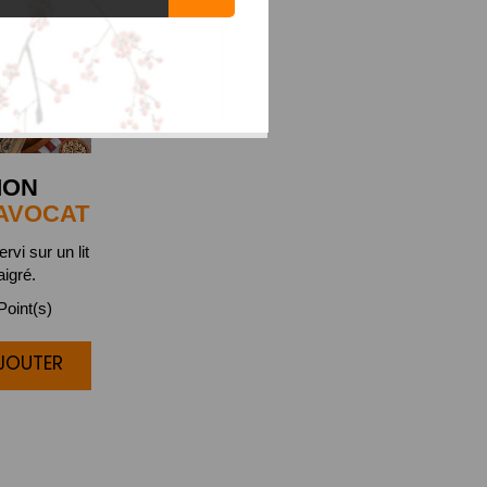
MON
AVOCAT
rvi sur un lit
aigré.
oint(s)
AJOUTER