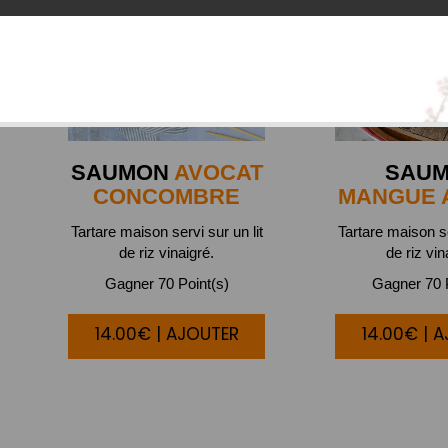
SAUMON
AVOCAT
SAU
CONCOMBRE
MANGUE 
Tartare maison servi sur un lit
Tartare maison se
de riz vinaigré.
de riz vin
Gagner 70 Point(s)
Gagner 70 P
14.00€ | AJOUTER
14.00€ | 