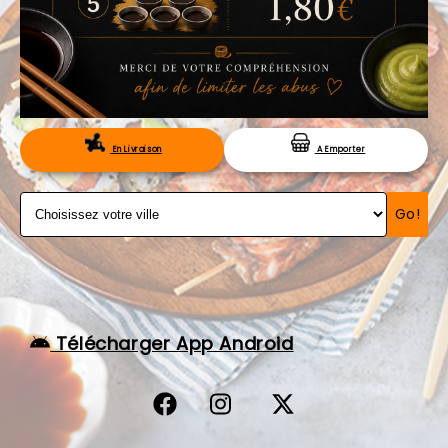
VOS AVIS
MENTIONS LÉGALES
C.G.V
RÉSERVATION
En Livraison
A Emporter
Go!
Télécharger App Android