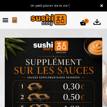
×
Un petit plaisir de la vie !
0
ACCUEIL
LA CARTE
VOTRE COMPTE
NOTRE RESTAURANT