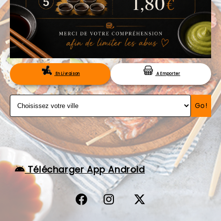
VOS AVIS
MENTIONS LÉGALES
C.G.V
RÉSERVATION
En Livraison
A Emporter
Go!
Télécharger App Android