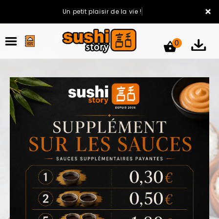
×
Un petit plaisir de la vie !
0
ACCUEIL
LA CARTE
VOTRE COMPTE
NOTRE RESTAURANT