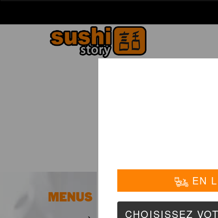
La Carte
01 6
FOR
MENUS