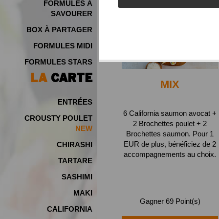
FORMULES À
SAVOURER
BOX À PARTAGER
FORMULES MIDI
FORMULES STARS
LA
CARTE
MIX
ENTRÉES
6 California saumon avocat +
CROUSTY POULET
2 Brochettes poulet + 2
Brochettes saumon. Pour 1
EUR de plus, bénéficiez de 2
CHIRASHI
accompagnements au choix.
TARTARE
SASHIMI
MAKI
Gagner 69 Point(s)
CALIFORNIA