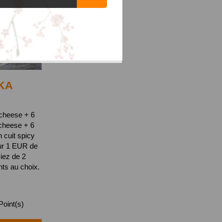
KA
 cheese + 6
cheese + 6
n cuit spicy
ur 1 EUR de
ciez de 2
s au choix.
oint(s)