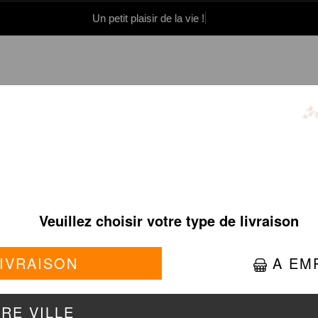
Un petit plaisir de la vie !
0 86 05 06
Se connecter / S'inscrire
MULES À SAVOURER