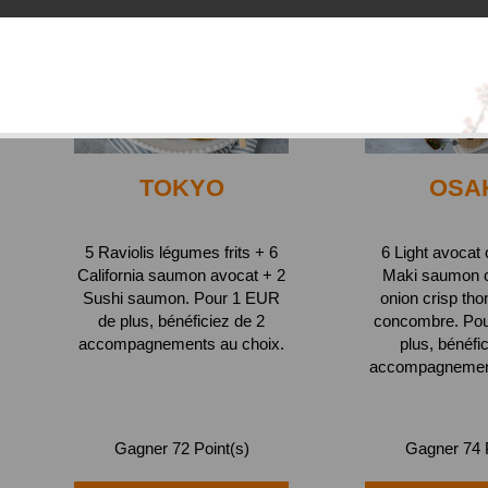
TOKYO
OSA
5 Raviolis légumes frits + 6
6 Light avocat
California saumon avocat + 2
Maki saumon 
Sushi saumon. Pour 1 EUR
onion crisp tho
de plus, bénéficiez de 2
concombre. Po
accompagnements au choix.
plus, bénéfi
accompagnement
Gagner 72 Point(s)
Gagner 74 P