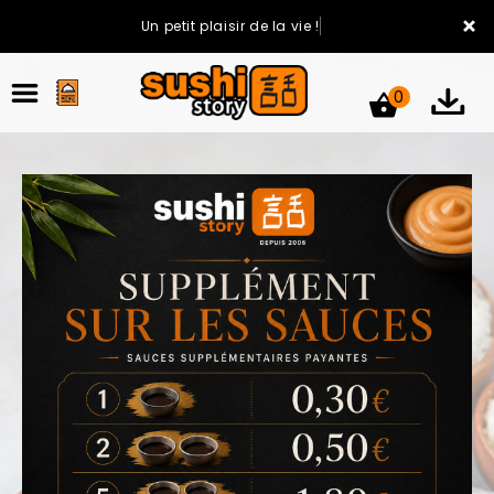
×
Un petit plaisir de la vie !
0
ACCUEIL
LA CARTE
VOTRE COMPTE
NOTRE RESTAURANT