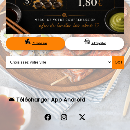
VOS AVIS
MENTIONS LÉGALES
C.G.V
RÉSERVATION
En Livraison
A Emporter
Go!
Télécharger App Android