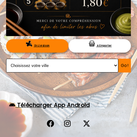
VOS AVIS
MENTIONS LÉGALES
C.G.V
RÉSERVATION
En Livraison
A Emporter
Go!
Télécharger App Android