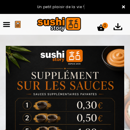
×
Un petit plaisir de la vie !
0
ACCUEIL
LA CARTE
VOTRE COMPTE
NOTRE RESTAURANT