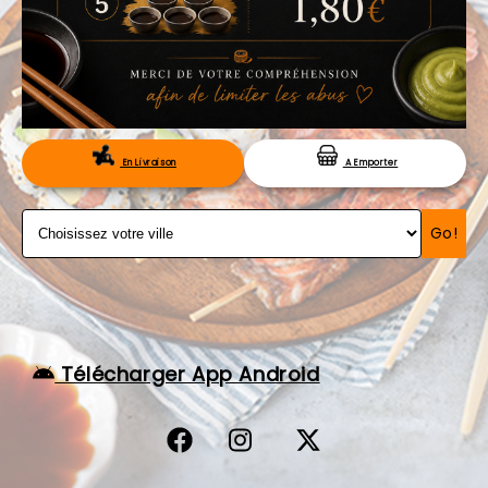
VOS AVIS
MENTIONS LÉGALES
C.G.V
RÉSERVATION
En Livraison
A Emporter
Go!
Télécharger App Android