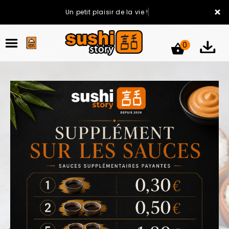
×
Un petit plaisir de la vie !
0
ACCUEIL
LA CARTE
VOTRE COMPTE
NOTRE RESTAURANT