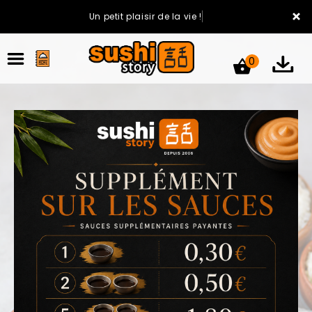
×
Un petit plaisir de la vie !
0
ACCUEIL
LA CARTE
VOTRE COMPTE
NOTRE RESTAURANT