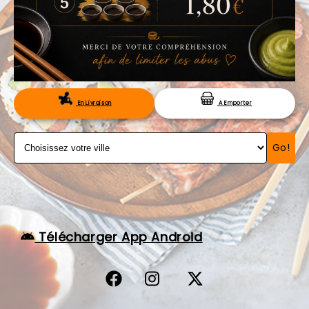
VOS AVIS
MENTIONS LÉGALES
C.G.V
RÉSERVATION
En Livraison
A Emporter
Go!
Télécharger App Android