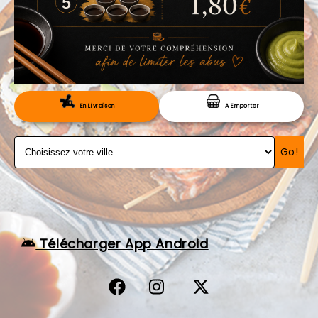
VOS AVIS
MENTIONS LÉGALES
C.G.V
RÉSERVATION
En Livraison
A Emporter
Go!
Télécharger App Android