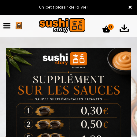
×
Un petit plaisir de la vie !
0
ACCUEIL
LA CARTE
VOTRE COMPTE
NOTRE RESTAURANT