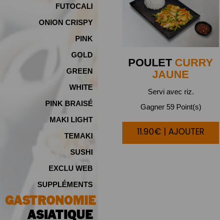
FUTOCALI
ONION CRISPY
PINK
GOLD
POULET
CURRY
GREEN
JAUNE
WHITE
Servi avec riz.
PINK BRAISÉ
Gagner 59 Point(s)
MAKI LIGHT
11.90€ | AJOUTER
TEMAKI
SUSHI
EXCLU WEB
SUPPLÉMENTS
GASTRONOMIE
ASIATIQUE