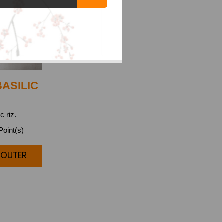
ASILIC
c riz.
oint(s)
AJOUTER