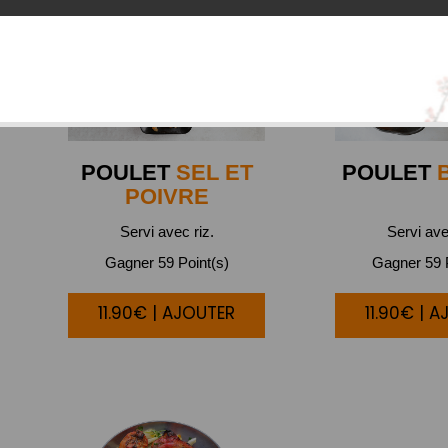
POULET
SEL ET
POULET
B
POIVRE
Servi avec riz.
Servi ave
Gagner 59 Point(s)
Gagner 59 P
11.90€ | AJOUTER
11.90€ | 