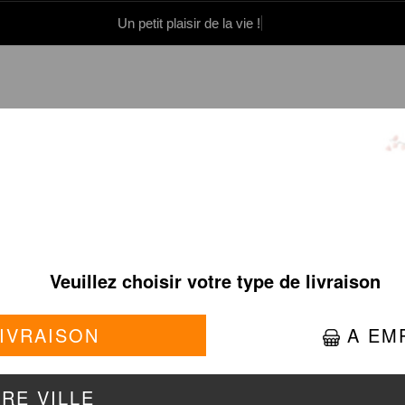
Un petit plaisir de la vie !
0 86 05 06
Se connecter / S'inscrire
TS POULET EN SAUCE