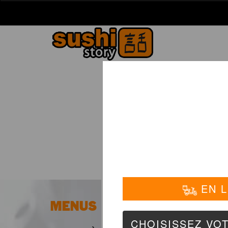
La Carte
01 6
PLA
MENUS