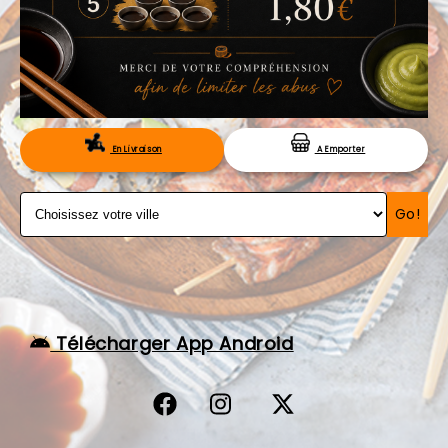
VOS AVIS
MENTIONS LÉGALES
C.G.V
RÉSERVATION
En Livraison
A Emporter
Go!
Télécharger App Android