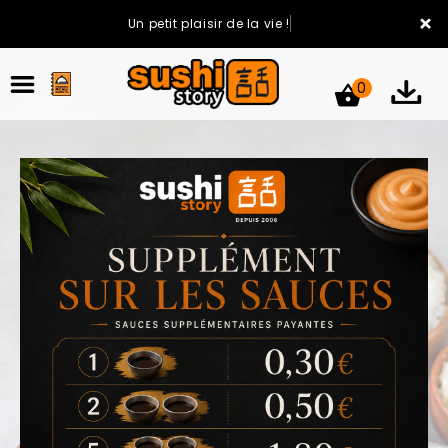
×
Un petit plaisir de la vie !
0
ACCUEIL
LA CARTE
VOTRE COMPTE
NOTRE RESTAURANT