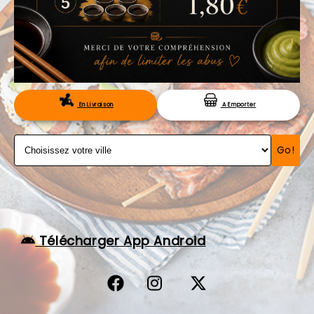
VOS AVIS
MENTIONS LÉGALES
C.G.V
RÉSERVATION
En Livraison
A Emporter
Go!
Télécharger App Android