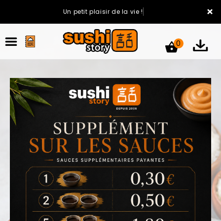
×
Un petit plaisir de la vie !
0
ACCUEIL
LA CARTE
VOTRE COMPTE
NOTRE RESTAURANT