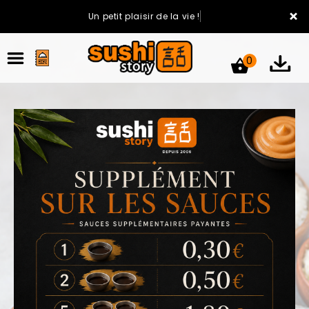
×
Un petit plaisir de la vie !
0
ACCUEIL
LA CARTE
VOTRE COMPTE
NOTRE RESTAURANT