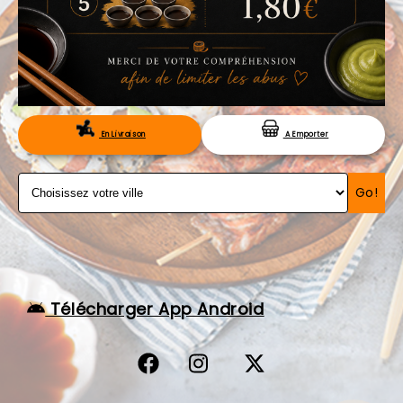
VOS AVIS
MENTIONS LÉGALES
C.G.V
RÉSERVATION
En Livraison
A Emporter
Go!
Télécharger App Android