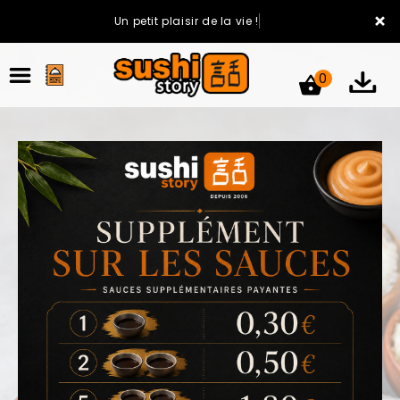
×
Un petit plaisir de la vie !
0
ACCUEIL
LA CARTE
VOTRE COMPTE
NOTRE RESTAURANT