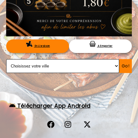
VOS AVIS
MENTIONS LÉGALES
C.G.V
RÉSERVATION
En Livraison
A Emporter
Go!
Télécharger App Android