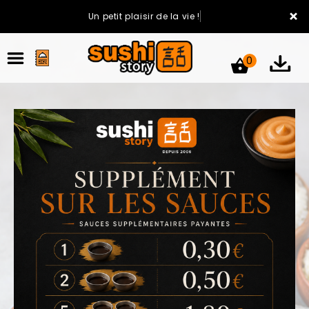
×
Un petit plaisir de la vie !
0
ACCUEIL
LA CARTE
VOTRE COMPTE
NOTRE RESTAURANT