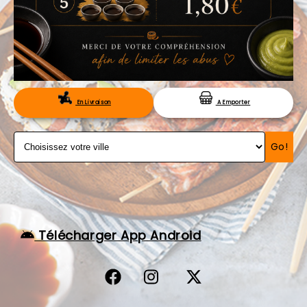
VOS AVIS
MENTIONS LÉGALES
C.G.V
RÉSERVATION
En Livraison
A Emporter
Go!
Télécharger App Android