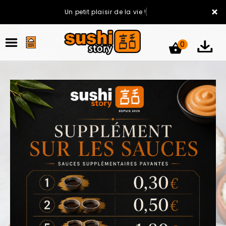
×
Un petit plaisir de la vie !
0
ACCUEIL
LA CARTE
VOTRE COMPTE
NOTRE RESTAURANT