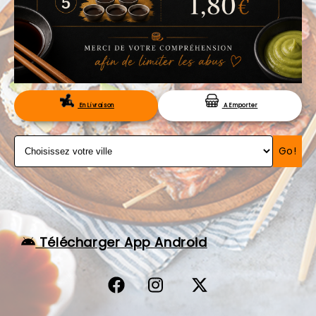
VOS AVIS
MENTIONS LÉGALES
C.G.V
RÉSERVATION
En Livraison
A Emporter
Go!
Télécharger App Android