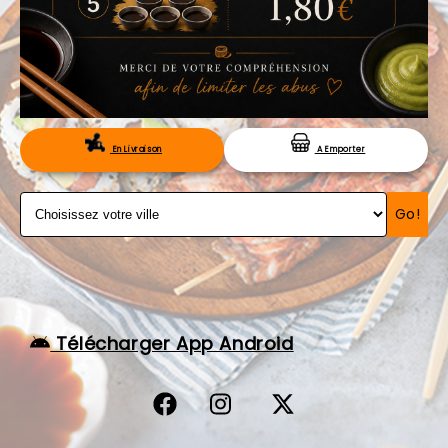
VOS AVIS
MENTIONS LÉGALES
C.G.V
RÉSERVATION
En Livraison
A Emporter
Go!
Télécharger App Android