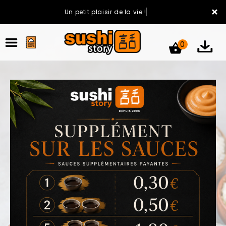
×
Un petit plaisir de la vie !
0
ACCUEIL
LA CARTE
VOTRE COMPTE
NOTRE RESTAURANT