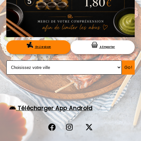
VOS AVIS
MENTIONS LÉGALES
C.G.V
RÉSERVATION
En Livraison
A Emporter
Go!
Télécharger App Android