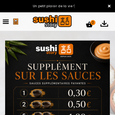
×
Un petit plaisir de la vie !
0
ACCUEIL
LA CARTE
VOTRE COMPTE
NOTRE RESTAURANT