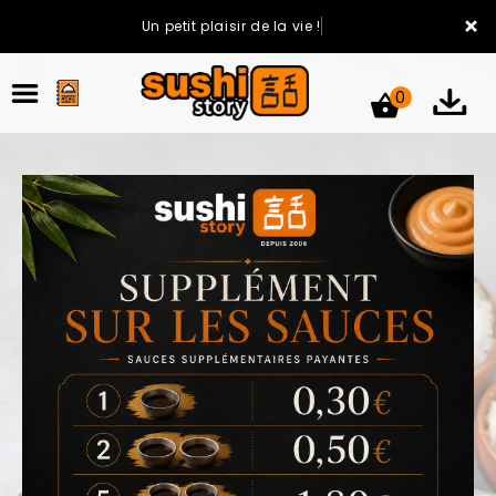
×
Un petit plaisir de la vie !
0
ACCUEIL
LA CARTE
VOTRE COMPTE
NOTRE RESTAURANT