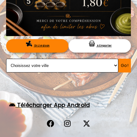
VOS AVIS
MENTIONS LÉGALES
C.G.V
RÉSERVATION
En Livraison
A Emporter
Go!
Télécharger App Android