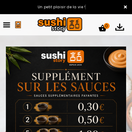
×
Un petit plaisir de la vie !
0
ACCUEIL
LA CARTE
VOTRE COMPTE
NOTRE RESTAURANT