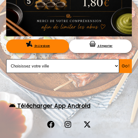
VOS AVIS
MENTIONS LÉGALES
C.G.V
RÉSERVATION
En Livraison
A Emporter
Go!
Télécharger App Android