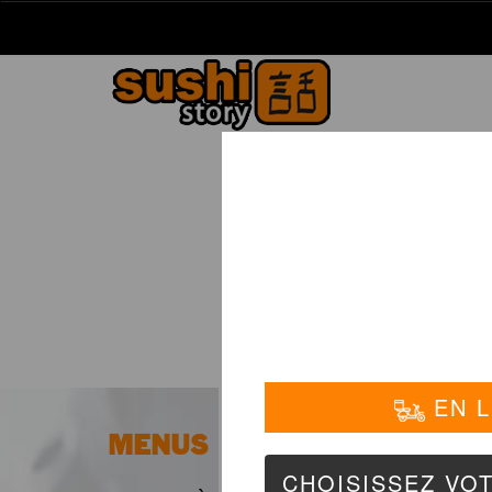
La Carte
01 6
MENUS