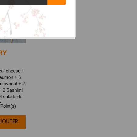
RY
euf cheese +
saumon + 6
n avocat + 2
+ 2 Sashimi
t salade de
x.
Point(s)
AJOUTER