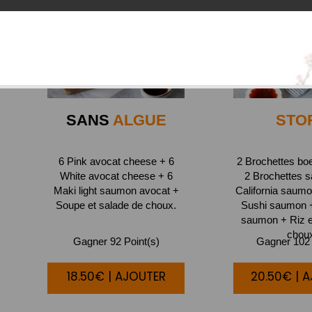
SANS
ALGUE
STO
6 Pink avocat cheese + 6
2 Brochettes bo
White avocat cheese + 6
2 Brochettes 
Maki light saumon avocat +
California saumo
Soupe et salade de choux.
Sushi saumon 
saumon + Riz e
chou
Gagner 92 Point(s)
Gagner 102 
18.50€ | AJOUTER
20.50€ | 