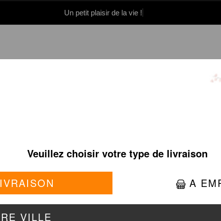
Un petit plaisir de la vie !
0 86 05 06
Se connecter / S'inscrire
FORMULES STARS