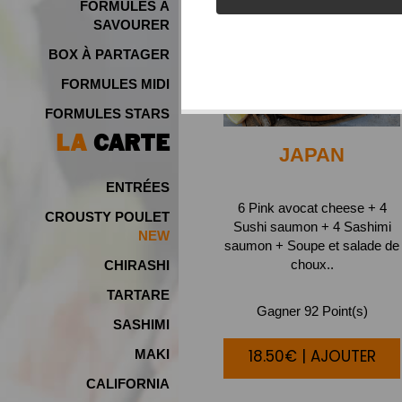
FORMULES À
SAVOURER
BOX À PARTAGER
FORMULES MIDI
FORMULES STARS
LA
CARTE
JAPAN
ENTRÉES
6 Pink avocat cheese + 4
CROUSTY POULET
Sushi saumon + 4 Sashimi
NEW
saumon + Soupe et salade de
choux..
CHIRASHI
TARTARE
Gagner 92 Point(s)
SASHIMI
18.50€ | AJOUTER
MAKI
CALIFORNIA