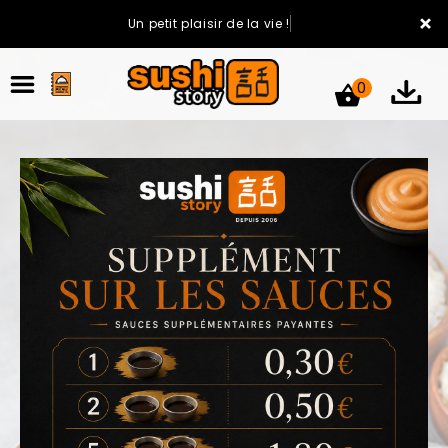
×
Un petit plaisir de la vie !
0
ACCUEIL
LA CARTE
VOTRE COMPTE
NOTRE RESTAURANT