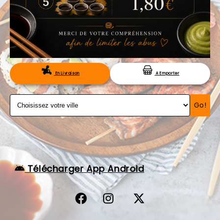
VOS AVIS
MENTIONS LÉGALES
C.G.V
RÉSERVATION
En Livraison
A Emporter
Go!
Télécharger App Android