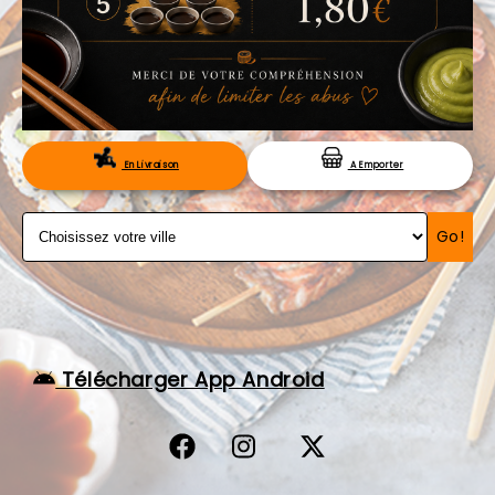
VOS AVIS
MENTIONS LÉGALES
C.G.V
RÉSERVATION
En Livraison
A Emporter
Go!
Télécharger App Android