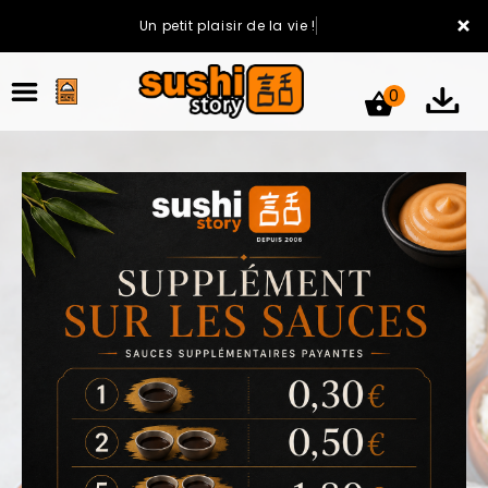
×
Un petit plaisir de la vie !
0
ACCUEIL
LA CARTE
VOTRE COMPTE
NOTRE RESTAURANT