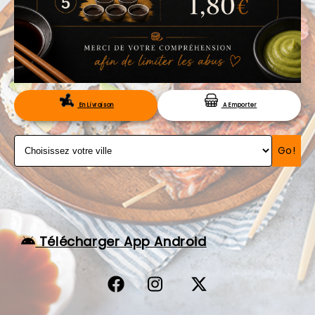
VOS AVIS
MENTIONS LÉGALES
C.G.V
RÉSERVATION
En Livraison
A Emporter
Go!
Télécharger App Android