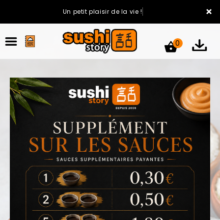
×
Un petit plaisir de la vie !
0
ACCUEIL
LA CARTE
VOTRE COMPTE
NOTRE RESTAURANT