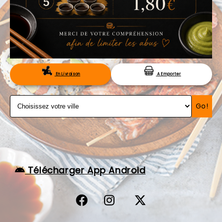
VOS AVIS
MENTIONS LÉGALES
C.G.V
RÉSERVATION
En Livraison
A Emporter
Go!
Télécharger App Android