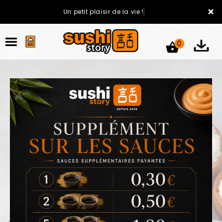
×
Un petit plaisir de la vie !
0
ACCUEIL
LA CARTE
VOTRE COMPTE
NOTRE RESTAURANT