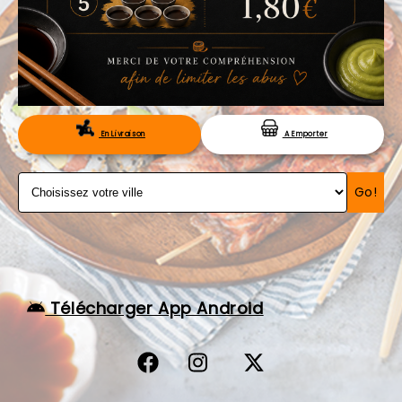
VOS AVIS
MENTIONS LÉGALES
C.G.V
RÉSERVATION
En Livraison
A Emporter
Go!
Télécharger App Android