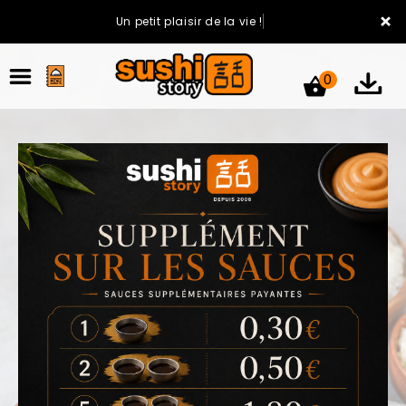
×
Un petit plaisir de la vie !
0
ACCUEIL
LA CARTE
VOTRE COMPTE
NOTRE RESTAURANT