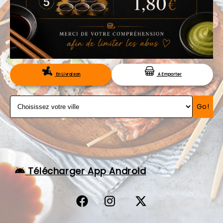
VOS AVIS
MENTIONS LÉGALES
C.G.V
RÉSERVATION
En Livraison
A Emporter
Go!
Télécharger App Android