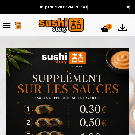
×
Un petit plaisir de la vie !
0
ACCUEIL
LA CARTE
VOTRE COMPTE
NOTRE RESTAURANT