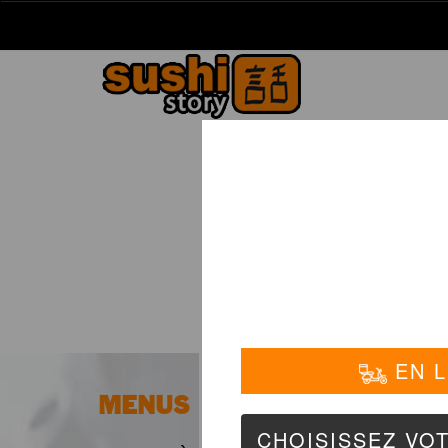
La Carte
01 6
MENUS