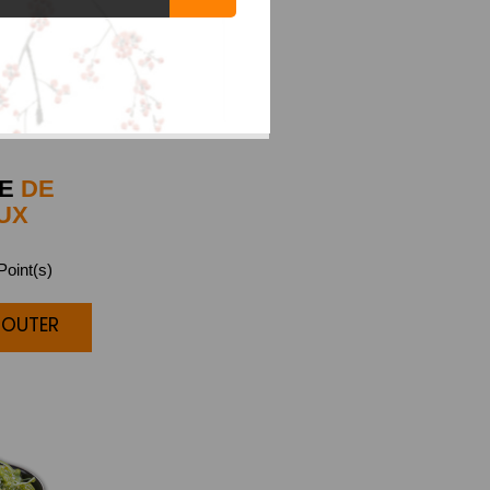
E
DE
UX
oint(s)
JOUTER