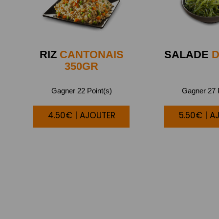
RIZ
CANTONAIS
SALADE
D
350GR
Gagner 22 Point(s)
Gagner 27 P
4.50€ | AJOUTER
5.50€ | A